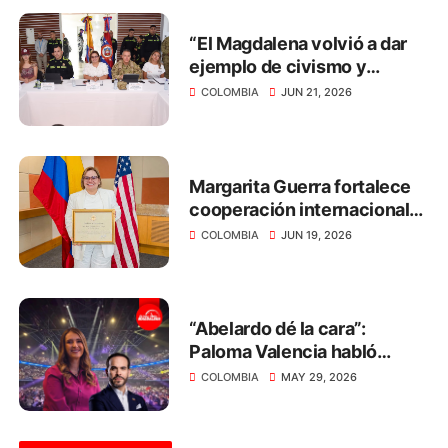
“El Magdalena volvió a dar
ejemplo de civismo y
respeto por la democracia
COLOMBIA
JUN 21, 2026
en las elecciones
presidenciales”: Margarita
Guerra
Margarita Guerra fortalece
cooperación internacional
para impulsar el desarrollo
COLOMBIA
JUN 19, 2026
del Magdalena
“Abelardo dé la cara”:
Paloma Valencia habló
sobre el respeto hacia las
COLOMBIA
MAY 29, 2026
mujeres