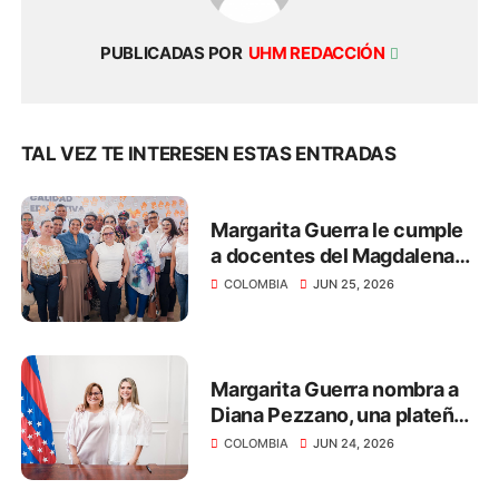
PUBLICADAS POR
UHM REDACCIÓN
TAL VEZ TE INTERESEN ESTAS ENTRADAS
Margarita Guerra le cumple
a docentes del Magdalena
con el pago de salarios y
COLOMBIA
JUN 25, 2026
primas por más de $40.312
millones
Margarita Guerra nombra a
Diana Pezzano, una plateña,
como nueva secretaria de
COLOMBIA
JUN 24, 2026
Desarrollo Económico