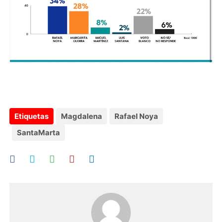
Etiquetas
Magdalena
Rafael Noya
SantaMarta