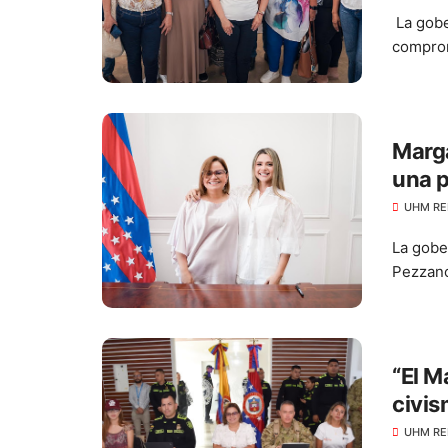
La gobe
comprom
Marga
una p
Desa
UHM RE
La gobe
Pezzano
“El M
civis
elecc
UHM RE