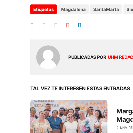
Etiquetas
Magdalena
SantaMarta
Si
PUBLICADAS POR
UHM REDA
TAL VEZ TE INTERESEN ESTAS ENTRADAS
Marga
Magda
por m
UHM RE