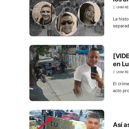
UHM RE
La histo
separad
[VIDE
en L
UHM RE
El crim
acto pro
Así a