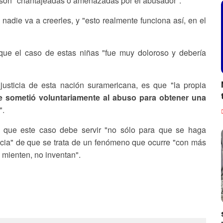
 son "chantajeadas o amenazadas por el abusador".
adie va a creerles, y "esto realmente funciona así, en el
a que el caso de estas niñas "fue muy doloroso y debería
usticia de esta nación suramericana, es que "la propia
e sometió voluntariamente al abuso para obtener una
".
ra que este caso debe servir "no sólo para que se haga
encia" de que se trata de un fenómeno que ocurre "con más
 mienten, no inventan".