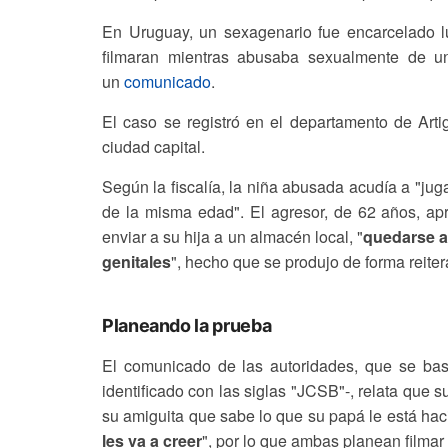
En Uruguay, un sexagenario fue encarcelado 
filmaran mientras abusaba sexualmente de una
un
comunicado
.
El caso se registró en el departamento de Arti
ciudad capital.
Según la fiscalía, la niña abusada acudía a "j
de la misma edad". El agresor, de 62 años, a
enviar a su hija a un almacén local, "
quedarse a
genitales
", hecho que se produjo de forma reiter
Planeando la prueba
El comunicado de las autoridades, que se basa
identificado con las siglas "JCSB"-, relata que 
su amiguita que sabe lo que su papá le está ha
les va a creer
", por lo que ambas planean filmar 