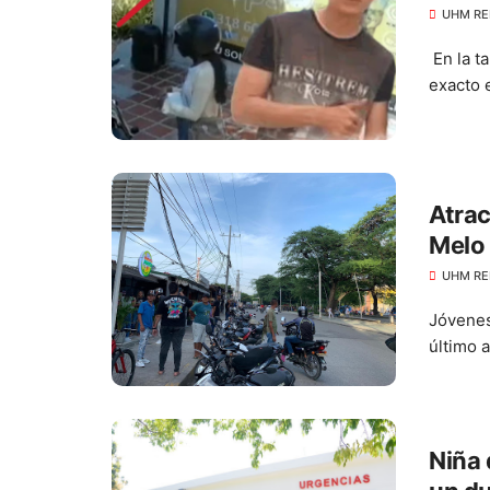
UHM RE
En la t
exacto 
Atrac
Melo
UHM RE
Jóvenes
último 
Niña