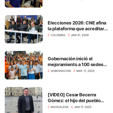
de manera gratuita
Elecciones 2026: CNE afina
la plataforma que acreditará
a los actores electorales
COLOMBIA
JAN 31, 2026
Gobernación inició el
mejoramiento a 100 sedes
educativas del Magdalena
GOBERNACIÓN
MAY 17, 2025
[VIDEO] Cesar Becerra
Gómez: el hijo del pueblo
que lucha por la justicia
MAGDALENA
JAN 17, 2025
social