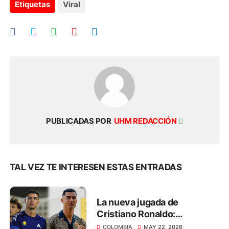
Etiquetas
Viral
PUBLICADAS POR
UHM REDACCIÓN
TAL VEZ TE INTERESEN ESTAS ENTRADAS
La nueva jugada de
Cristiano Ronaldo:
transmitirá el Mundial 2026
COLOMBIA
MAY 22, 2026