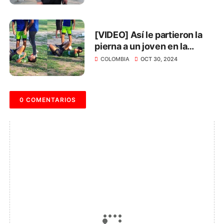
[VIDEO] Así le partieron la
pierna a un joven en la
Universidad del Magdalena
COLOMBIA
OCT 30, 2024
0 COMENTARIOS