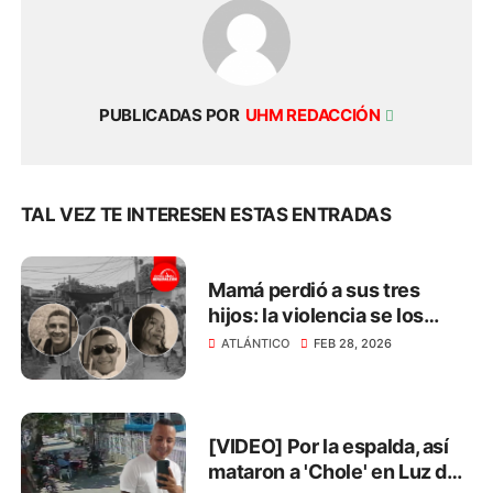
PUBLICADAS POR
UHM REDACCIÓN
TAL VEZ TE INTERESEN ESTAS ENTRADAS
Mamá perdió a sus tres
hijos: la violencia se los
arrebató en menos de 3
ATLÁNTICO
FEB 28, 2026
meses
[VIDEO] Por la espalda, así
mataron a 'Chole' en Luz del