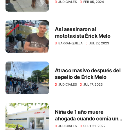
Mundo
JUDICIALES
FEB 05, 2024
Así asesinaron al
mototaxista Érick Melo
BARRANQUILLA
JUL 27, 2023
Atraco masivo después del
sepelio de Érick Melo
JUDICIALES
JUL 17, 2023
Niña de 1 año muere
ahogada cuando comía un
dulce, en Santa Marta
JUDICIALES
SEPT 21, 2022