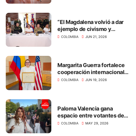
“El Magdalena volvió a dar
ejemplo de civismo y
respeto por la democracia
COLOMBIA
JUN 21, 2026
en las elecciones
presidenciales”: Margarita
Guerra
Margarita Guerra fortalece
cooperación internacional
para impulsar el desarrollo
COLOMBIA
JUN 19, 2026
del Magdalena
Paloma Valencia gana
espacio entre votantes de
centro rumbo al 31 de mayo
COLOMBIA
MAY 29, 2026