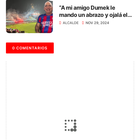
“A mi amigo Dumek le
mando un abrazo y ojalá el
Cartagena suba para ver los
ALCALDE
NOV 29, 2024
clásicos”: Carlos Pinedo
0 COMENTARIOS