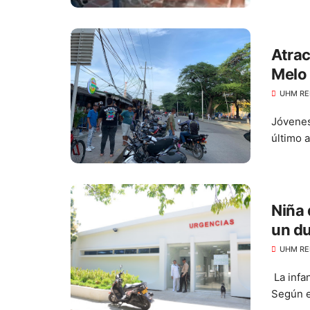
Atrac
Melo
UHM RE
Jóvenes
último 
Niña
un du
UHM RE
La infa
Según el