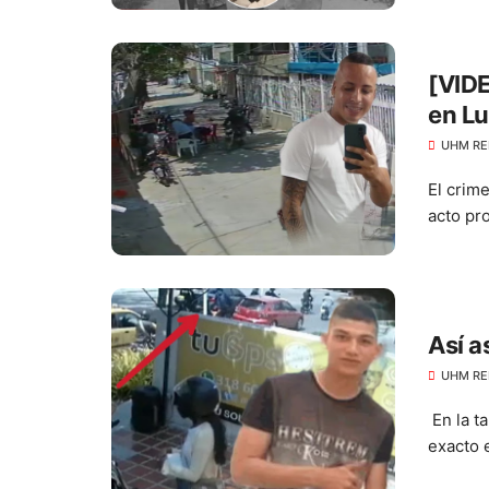
[VIDE
en L
UHM RE
El crim
acto pro
Así a
UHM RE
En la t
exacto 