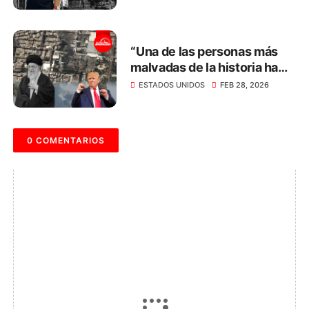
un cuchillo en el ojo
“Una de las personas más
malvadas de la historia ha
muerto”: Trump
ESTADOS UNIDOS
FEB 28, 2026
0 COMENTARIOS