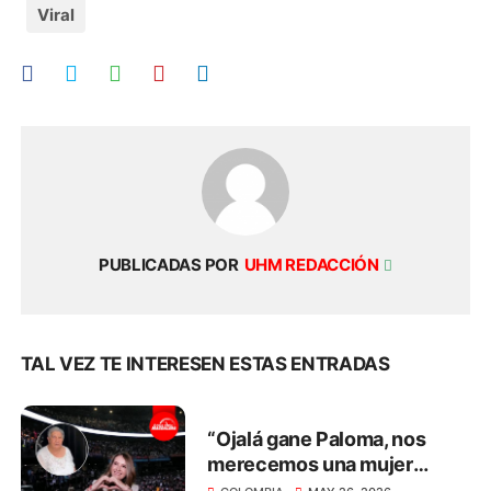
Viral
PUBLICADAS POR
UHM REDACCIÓN
TAL VEZ TE INTERESEN ESTAS ENTRADAS
“Ojalá gane Paloma, nos
merecemos una mujer
capaz y decente”: el