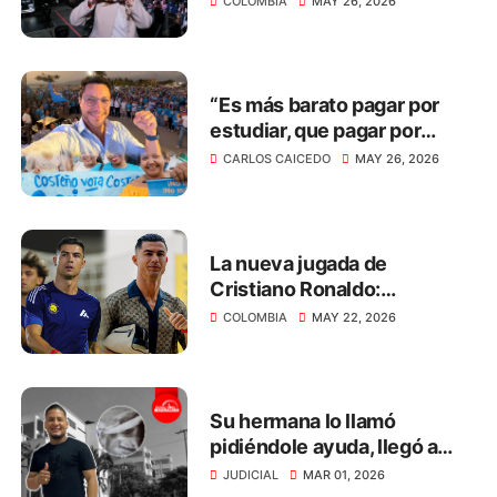
COLOMBIA
MAY 26, 2026
mensaje de ciudadanos en
Colombia
“Es más barato pagar por
estudiar, que pagar por
construir cárceles y
CARLOS CAICEDO
MAY 26, 2026
sostener presos por 30
años”: Caicedo
La nueva jugada de
Cristiano Ronaldo:
transmitirá el Mundial 2026
COLOMBIA
MAY 22, 2026
de manera gratuita
Su hermana lo llamó
pidiéndole ayuda, llegó a
defenderla y le incrustaron
JUDICIAL
MAR 01, 2026