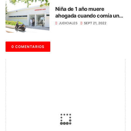
Niña de 1 año muere
ahogada cuando comía un
dulce, en Santa Marta
JUDICIALES
SEPT 21, 2022
0 COMENTARIOS