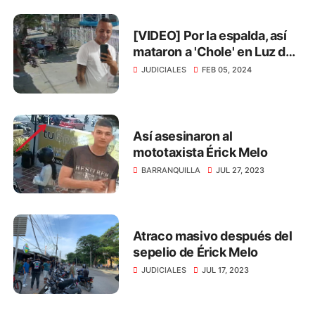
[VIDEO] Por la espalda, así
mataron a 'Chole' en Luz del
Mundo
JUDICIALES
FEB 05, 2024
Así asesinaron al
mototaxista Érick Melo
BARRANQUILLA
JUL 27, 2023
Atraco masivo después del
sepelio de Érick Melo
JUDICIALES
JUL 17, 2023