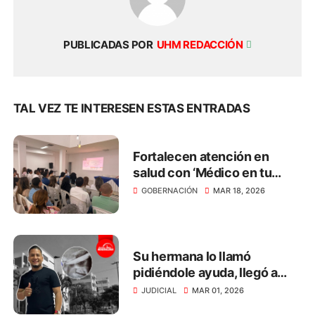
PUBLICADAS POR
UHM REDACCIÓN
TAL VEZ TE INTERESEN ESTAS ENTRADAS
Fortalecen atención en
salud con ‘Médico en tu
Casa’ en el Magdalena
GOBERNACIÓN
MAR 18, 2026
Su hermana lo llamó
pidiéndole ayuda, llegó a
defenderla y le incrustaron
JUDICIAL
MAR 01, 2026
un cuchillo en el ojo