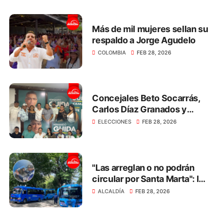
Más de mil mujeres sellan su
respaldo a Jorge Agudelo
COLOMBIA
FEB 28, 2026
Concejales Beto Socarrás,
Carlos Díaz Granados y
Nelly Gómez respaldan a
ELECCIONES
FEB 28, 2026
Hernando Guida
"Las arreglan o no podrán
circular por Santa Marta": la
advertencia a los dueños de
ALCALDÍA
FEB 28, 2026
busetas