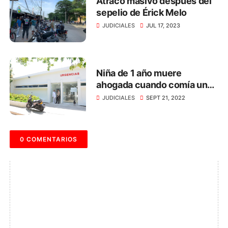
Atraco masivo después del
sepelio de Érick Melo
JUDICIALES
JUL 17, 2023
Niña de 1 año muere
ahogada cuando comía un
dulce, en Santa Marta
JUDICIALES
SEPT 21, 2022
0 COMENTARIOS