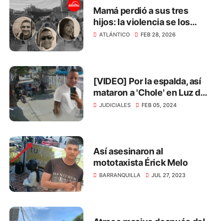
Mamá perdió a sus tres
hijos: la violencia se los
arrebató en menos de 3
ATLÁNTICO
FEB 28, 2026
meses
[VIDEO] Por la espalda, así
mataron a 'Chole' en Luz del
Mundo
JUDICIALES
FEB 05, 2024
Así asesinaron al
mototaxista Érick Melo
BARRANQUILLA
JUL 27, 2023