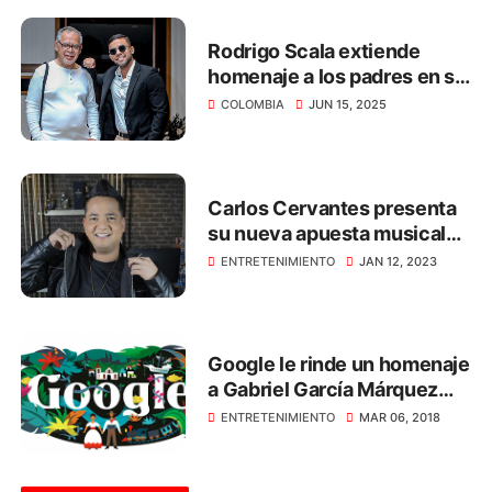
Rodrigo Scala extiende
homenaje a los padres en su
día
COLOMBIA
JUN 15, 2025
Carlos Cervantes presenta
su nueva apuesta musical
titulada ‘El Tenampa’
ENTRETENIMIENTO
JAN 12, 2023
Google le rinde un homenaje
a Gabriel García Márquez
con este 'doodle'
ENTRETENIMIENTO
MAR 06, 2018