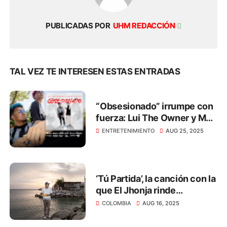
PUBLICADAS POR
UHM REDACCIÓN
TAL VEZ TE INTERESEN ESTAS ENTRADAS
“Obsesionado” irrumpe con
fuerza: Lui The Owner y MB
El Mallo
ENTRETENIMIENTO
AUG 25, 2025
‘Tú Partida’, la canción con la
que El Jhonja rinde
homenaje a los que ya no
COLOMBIA
AUG 16, 2025
están