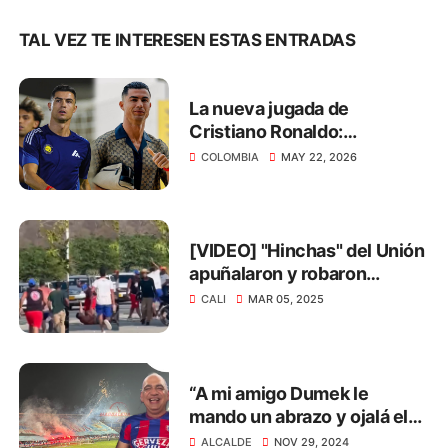
TAL VEZ TE INTERESEN ESTAS ENTRADAS
La nueva jugada de
Cristiano Ronaldo:
transmitirá el Mundial 2026
COLOMBIA
MAY 22, 2026
de manera gratuita
[VIDEO] "Hinchas" del Unión
apuñalaron y robaron
zapatos a barrista del Cali
CALI
MAR 05, 2025
“A mi amigo Dumek le
mando un abrazo y ojalá el
Cartagena suba para ver los
ALCALDE
NOV 29, 2024