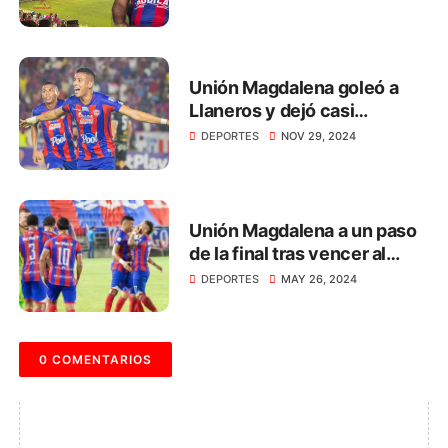
clásicos”: Carlos Pinedo
Unión Magdalena goleó a
Llaneros y dejó casi
sentenciada la final de la B
DEPORTES
NOV 29, 2024
Unión Magdalena a un paso
de la final tras vencer al
Deportes Quindío
DEPORTES
MAY 26, 2024
0 COMENTARIOS