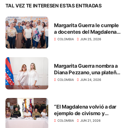
TAL VEZ TE INTERESEN ESTAS ENTRADAS
Margarita Guerra le cumple
a docentes del Magdalena
con el pago de salarios y
COLOMBIA
JUN 25, 2026
primas por más de $40.312
millones
Margarita Guerra nombra a
Diana Pezzano, una plateña,
como nueva secretaria de
COLOMBIA
JUN 24, 2026
Desarrollo Económico
“El Magdalena volvió a dar
ejemplo de civismo y
respeto por la democracia
COLOMBIA
JUN 21, 2026
en las elecciones