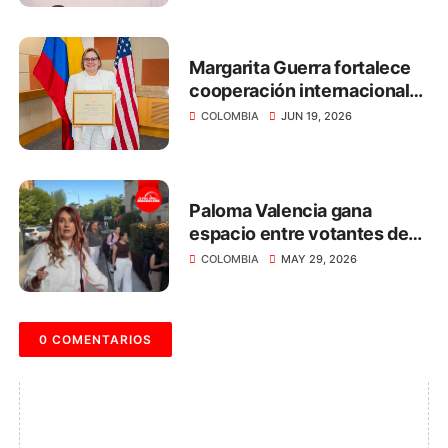
presidenciales”: Margarita
Guerra
Margarita Guerra fortalece
cooperación internacional
para impulsar el desarrollo
COLOMBIA
JUN 19, 2026
del Magdalena
Paloma Valencia gana
espacio entre votantes de
centro rumbo al 31 de mayo
COLOMBIA
MAY 29, 2026
0 COMENTARIOS