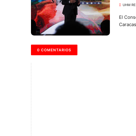
Vene
UHM RE
El Cons
Caracas,
0 COMENTARIOS