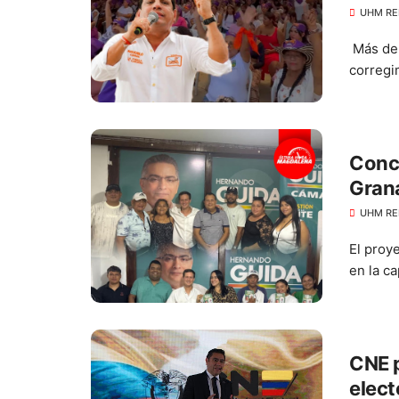
UHM RE
Más de 
corregi
Conce
Grana
Hern
UHM RE
El proy
en la ca
CNE p
elect