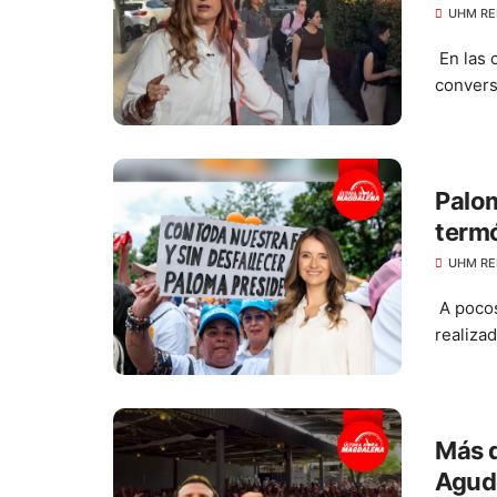
UHM RE
En las c
convers
Palom
termó
UHM RE
A pocos
realiza
Más d
Agud