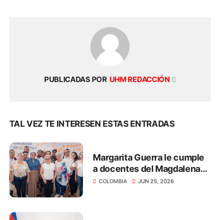
PUBLICADAS POR
UHM REDACCIÓN
TAL VEZ TE INTERESEN ESTAS ENTRADAS
Margarita Guerra le cumple
a docentes del Magdalena
con el pago de salarios y
COLOMBIA
JUN 25, 2026
primas por más de $40.312
millones