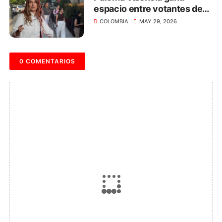
espacio entre votantes de
centro rumbo al 31 de mayo
COLOMBIA
MAY 29, 2026
0 COMENTARIOS