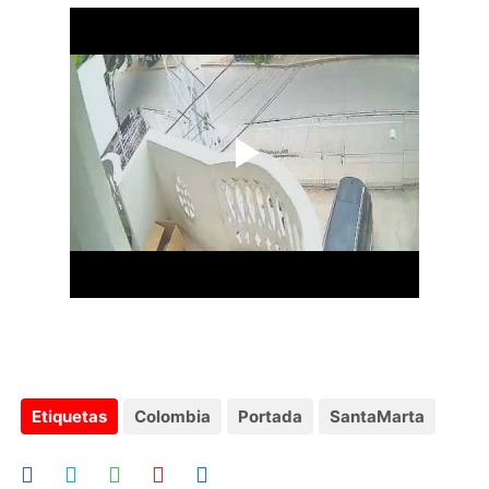
Etiquetas
Colombia
Portada
SantaMarta