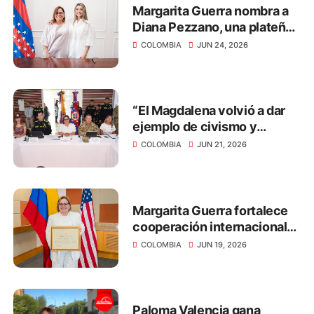
Margarita Guerra nombra a
Diana Pezzano, una plateña,
como nueva secretaria de
COLOMBIA
JUN 24, 2026
Desarrollo Económico
“El Magdalena volvió a dar
ejemplo de civismo y
respeto por la democracia
COLOMBIA
JUN 21, 2026
en las elecciones
presidenciales”: Margarita
Guerra
Margarita Guerra fortalece
cooperación internacional
para impulsar el desarrollo
COLOMBIA
JUN 19, 2026
del Magdalena
Paloma Valencia gana