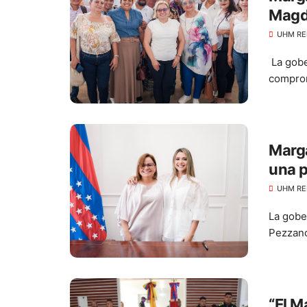
Magda
por m
UHM RE
La gobe
comprom
Marga
una p
Desa
UHM RE
La gobe
Pezzano
“El M