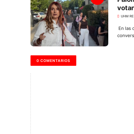
votan
UHM RE
En las c
convers
0 COMENTARIOS