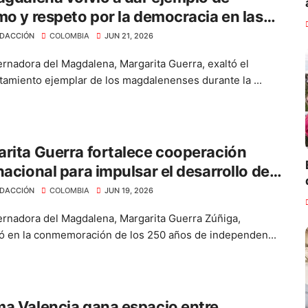
mo y respeto por la democracia en las
iones presidenciales”: Margarita Guerra
DACCIÓN
COLOMBIA
JUN 21, 2026
rnadora del Magdalena, Margarita Guerra, exaltó el
amiento ejemplar de los magdalenenses durante la ...
rita Guerra fortalece cooperación
nacional para impulsar el desarrollo del
alena
DACCIÓN
COLOMBIA
JUN 19, 2026
rnadora del Magdalena, Margarita Guerra Zúñiga,
pó en la conmemoración de los 250 años de independen...
a Valencia gana espacio entre