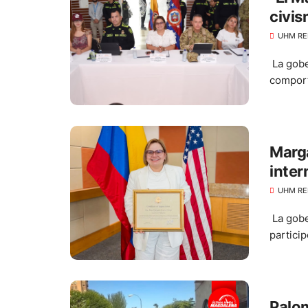
civis
elecc
UHM RE
La gobe
comport
Marga
inter
Magd
UHM RE
La gobe
partici
Palom