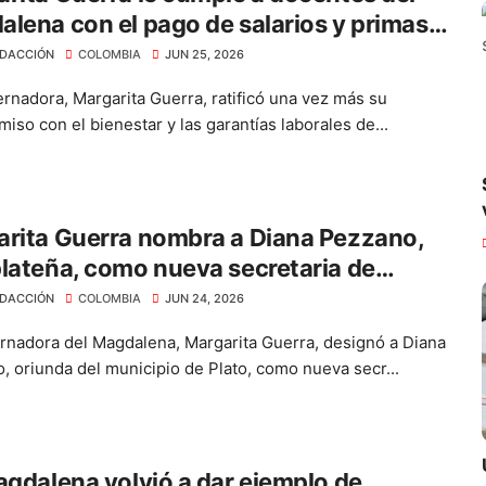
lena con el pago de salarios y primas
ás de $40.312 millones
DACCIÓN
COLOMBIA
JUN 25, 2026
rnadora, Margarita Guerra, ratificó una vez más su
iso con el bienestar y las garantías laborales de...
rita Guerra nombra a Diana Pezzano,
lateña, como nueva secretaria de
rrollo Económico
DACCIÓN
COLOMBIA
JUN 24, 2026
rnadora del Magdalena, Margarita Guerra, designó a Diana
, oriunda del municipio de Plato, como nueva secr...
agdalena volvió a dar ejemplo de