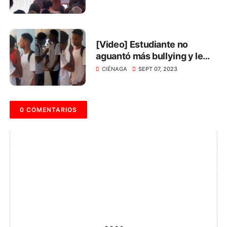
en el Magdalena
[Video] Estudiante no
aguantó más bullying y le
rayó la cara a su acosador
CIÉNAGA
SEPT 07, 2023
0 COMENTARIOS