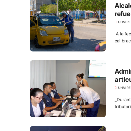
Alcal
refue
calib
UHM RE
A la fe
calibra
Admin
artic
mejor
UHM RE
_Durant
tributar