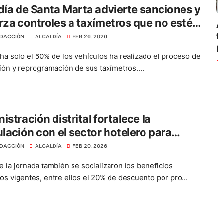
día de Santa Marta advierte sanciones y
rza controles a taxímetros que no estén
rados
DACCIÓN
ALCALDÍA
FEB 26, 2026
cha solo el 60% de los vehículos ha realizado el proceso de
ción y reprogramación de sus taxímetros....
istración distrital fortalece la
ulación con el sector hotelero para
ar el cumplimiento tributario
DACCIÓN
ALCALDÍA
FEB 20, 2026
e la jornada también se socializaron los beneficios
ios vigentes, entre ellos el 20% de descuento por pro...