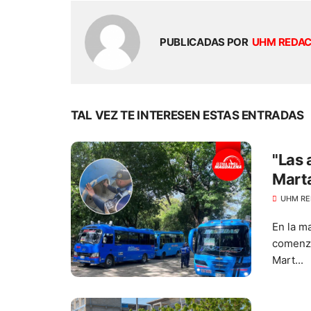
PUBLICADAS POR
UHM REDA
TAL VEZ TE INTERESEN ESTAS ENTRADAS
"Las 
Marta
buse
UHM RE
En la m
comenza
Mart...