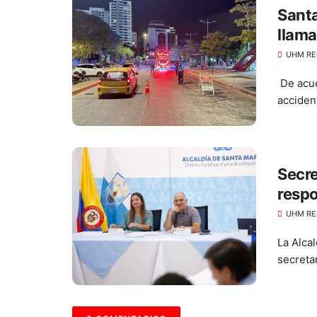
Santa
llama
vías
UHM RE
De acue
accident
Secre
respo
UHM RE
La Alcal
secretar