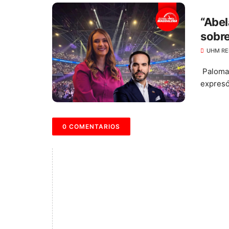
“Abel
sobre
UHM RE
Paloma 
expresó 
0 COMENTARIOS