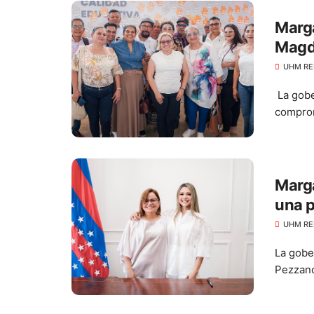
Marga
Magda
por m
UHM RE
La gobe
comprom
Marga
una p
Desa
UHM RE
La gobe
Pezzano