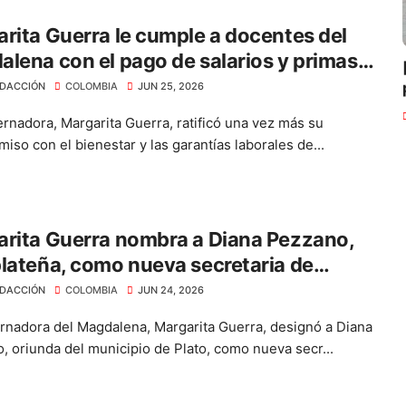
rita Guerra le cumple a docentes del
lena con el pago de salarios y primas
ás de $40.312 millones
DACCIÓN
COLOMBIA
JUN 25, 2026
rnadora, Margarita Guerra, ratificó una vez más su
iso con el bienestar y las garantías laborales de...
rita Guerra nombra a Diana Pezzano,
lateña, como nueva secretaria de
rrollo Económico
DACCIÓN
COLOMBIA
JUN 24, 2026
rnadora del Magdalena, Margarita Guerra, designó a Diana
, oriunda del municipio de Plato, como nueva secr...