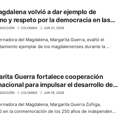
agdalena volvió a dar ejemplo de
mo y respeto por la democracia en las
iones presidenciales”: Margarita Guerra
DACCIÓN
COLOMBIA
JUN 21, 2026
rnadora del Magdalena, Margarita Guerra, exaltó el
amiento ejemplar de los magdalenenses durante la ...
rita Guerra fortalece cooperación
nacional para impulsar el desarrollo del
alena
DACCIÓN
COLOMBIA
JUN 19, 2026
rnadora del Magdalena, Margarita Guerra Zúñiga,
pó en la conmemoración de los 250 años de independen...