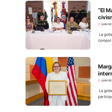
“El M
civis
elecc
UHM RE
La gobe
comport
Marga
inter
Magd
UHM RE
La gobe
partici