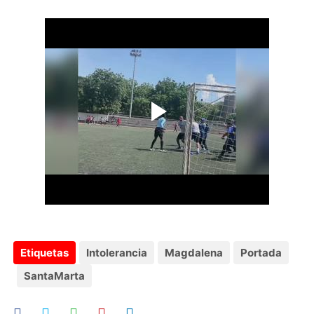
Etiquetas
Intolerancia
Magdalena
Portada
SantaMarta