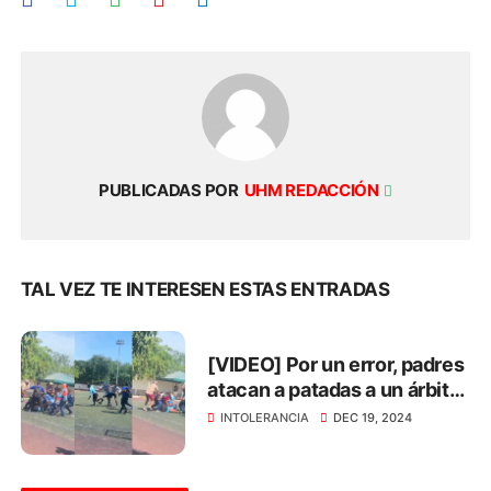
PUBLICADAS POR
UHM REDACCIÓN
TAL VEZ TE INTERESEN ESTAS ENTRADAS
[VIDEO] Por un error, padres
atacan a patadas a un árbitro
durante torneo de niños
INTOLERANCIA
DEC 19, 2024