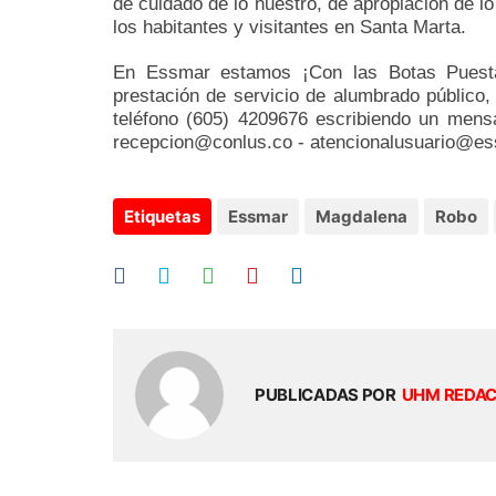
de cuidado de lo nuestro, de apropiación de lo
los habitantes y visitantes en Santa Marta.
En Essmar estamos ¡Con las Botas Puestas
prestación de servicio de alumbrado público,
teléfono (605) 4209676 escribiendo un mens
recepcion@conlus.co - atencionalusuario@es
Etiquetas
Essmar
Magdalena
Robo
PUBLICADAS POR
UHM REDA