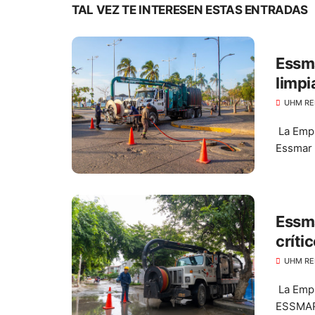
TAL VEZ TE INTERESEN ESTAS ENTRADAS
Essma
limpi
alcan
UHM RE
La Empr
Essmar E
Essma
críti
regis
UHM RE
La Empr
ESSMAR 