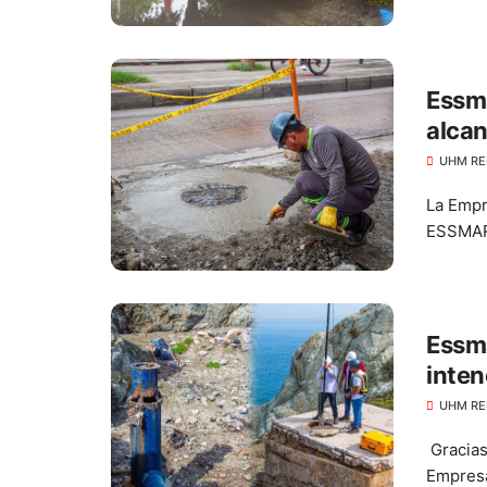
Essma
alcan
UHM RE
La Empr
ESSMAR E
Essm
inten
UHM RE
Gracias 
Empresa 