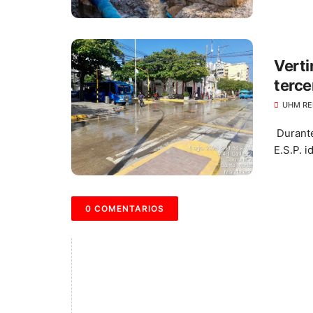
Verti
terce
UHM RE
Durante
E.S.P. i
0 COMENTARIOS