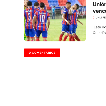
Unión
vence
UHM RE
Este do
Quindío 
0 COMENTARIOS