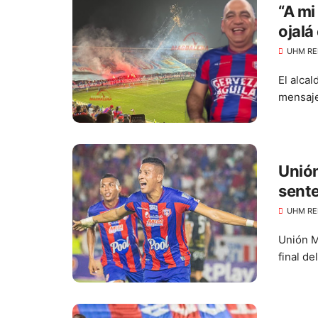
“A m
ojalá
clási
UHM RE
El alca
mensaje
Unión
sente
UHM RE
Unión M
final de