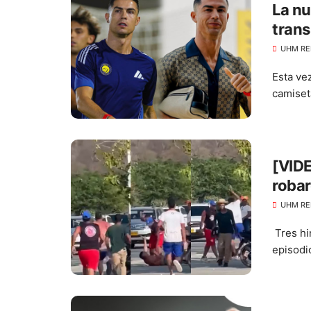
La nu
trans
gratu
UHM RE
Esta ve
camiset
[VIDE
robar
UHM RE
Tres hi
episodio