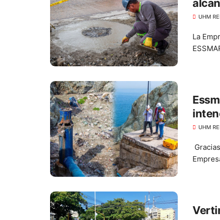
alcan
UHM RE
La Empr
ESSMAR E
Essm
inten
UHM RE
Gracias 
Empresa 
Verti