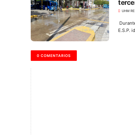
terce
UHM RE
Durante
E.S.P. i
0 COMENTARIOS