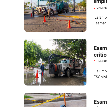
limpi
alcan
UHM RE
La Empr
Essmar E
Essma
críti
regis
UHM RE
La Empr
ESSMAR 
Essma