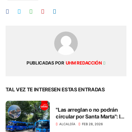
PUBLICADAS POR
UHM REDACCIÓN
TAL VEZ TE INTERESEN ESTAS ENTRADAS
"Las arreglan o no podrán
circular por Santa Marta": la
advertencia a los dueños de
ALCALDÍA
FEB 28, 2026
busetas