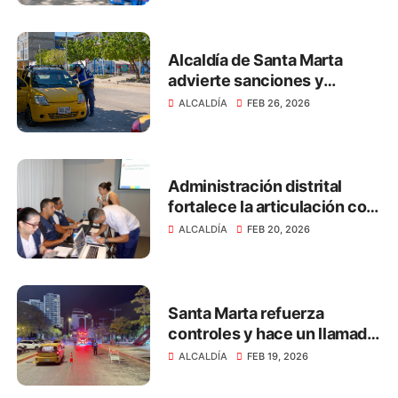
Alcaldía de Santa Marta
advierte sanciones y
refuerza controles a
ALCALDÍA
FEB 26, 2026
taxímetros que no estén
calibrados
Administración distrital
fortalece la articulación con
el sector hotelero para
ALCALDÍA
FEB 20, 2026
mejorar el cumplimiento
tributario
Santa Marta refuerza
controles y hace un llamado
urgente al respeto por la
ALCALDÍA
FEB 19, 2026
vida en las vías