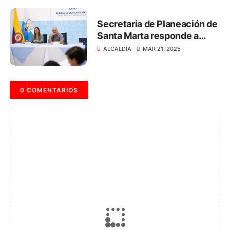
Secretaria de Planeación de
Santa Marta responde a
decisión judicial
ALCALDÍA
MAR 21, 2025
0 COMENTARIOS