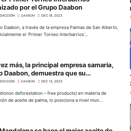
nizado por el Grupo Daabon
DACCIÓN
DAABON
DEC 18, 2023
o Daabon, a través de la empresa Palmas de San Alberto,
ficialmente el ‘Primer Torneo Interbarrios’...
ez más, la principal empresa samaria,
o Daabon, demuestra que su
omiso por cumplir con los
DACCIÓN
DAABON
DEC 13, 2023
amientos EUDR
tionon deforestation – free products) en materia de
ión de aceite de palma, lo posiciona a nivel mun...
 Magdalena se hace el mejor aceite de