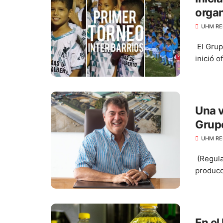
orga
UHM RE
El Grup
inició o
Una v
Grup
compr
UHM RE
line
(Regula
producc
En el