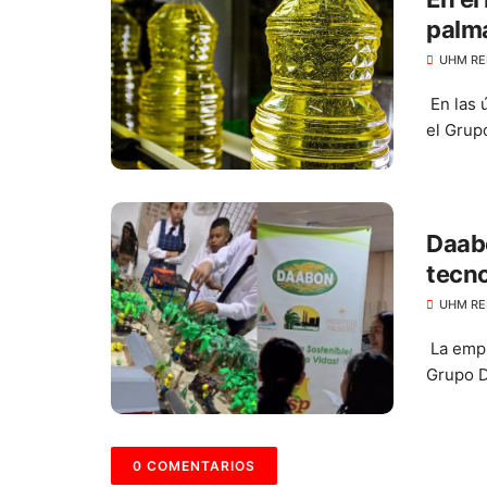
palm
UHM RE
En las 
el Grup
Daabo
tecno
Soga
UHM RE
La empr
Grupo D
0 COMENTARIOS