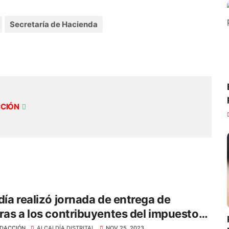
Secretaría de Hacienda
CCIÓN
día realizó jornada de entrega de
ras a los contribuyentes del impuesto
al en Santa Marta
DACCIÓN
ALCALDÍA DISTRITAL
NOV 25, 2023