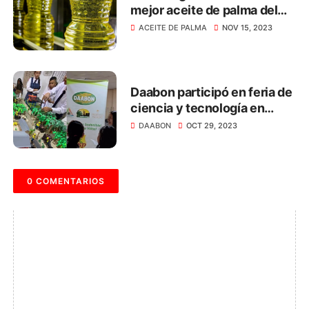
mejor aceite de palma del
Mundo
ACEITE DE PALMA
NOV 15, 2023
Daabon participó en feria de
ciencia y tecnología en
colegio agropecuario de
DAABON
OCT 29, 2023
Sogamoso
0 COMENTARIOS