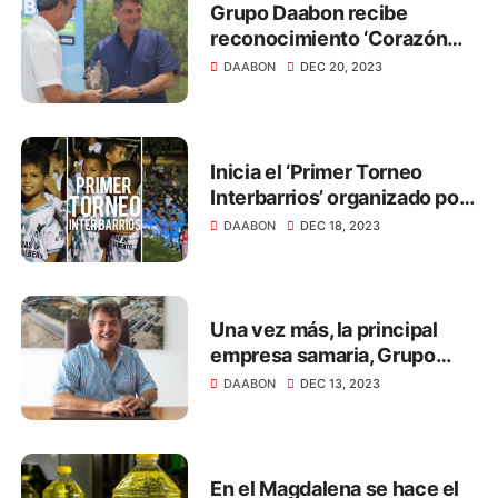
Grupo Daabon recibe
reconocimiento ‘Corazón
Verde’ de Corpamag
DAABON
DEC 20, 2023
Inicia el ‘Primer Torneo
Interbarrios’ organizado por
el Grupo Daabon
DAABON
DEC 18, 2023
Una vez más, la principal
empresa samaria, Grupo
Daabon, demuestra que su
DAABON
DEC 13, 2023
compromiso por cumplir
con los lineamientos EUDR
En el Magdalena se hace el