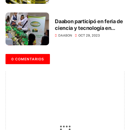
Daabon participó en feria de
ciencia y tecnología en
colegio agropecuario de
DAABON
OCT 29, 2023
Sogamoso
0 COMENTARIOS