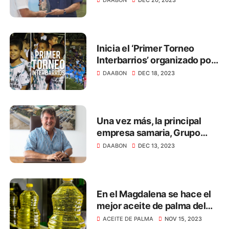
DAABON
DEC 20, 2023
Inicia el ‘Primer Torneo
Interbarrios’ organizado por
el Grupo Daabon
DAABON
DEC 18, 2023
Una vez más, la principal
empresa samaria, Grupo
Daabon, demuestra que su
DAABON
DEC 13, 2023
compromiso por cumplir
con los lineamientos EUDR
En el Magdalena se hace el
mejor aceite de palma del
Mundo
ACEITE DE PALMA
NOV 15, 2023