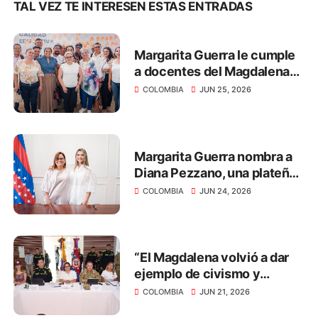
TAL VEZ TE INTERESEN ESTAS ENTRADAS
Margarita Guerra le cumple
a docentes del Magdalena
con el pago de salarios y
COLOMBIA
JUN 25, 2026
primas por más de $40.312
millones
Margarita Guerra nombra a
Diana Pezzano, una plateña,
como nueva secretaria de
COLOMBIA
JUN 24, 2026
Desarrollo Económico
“El Magdalena volvió a dar
ejemplo de civismo y
respeto por la democracia
COLOMBIA
JUN 21, 2026
en las elecciones