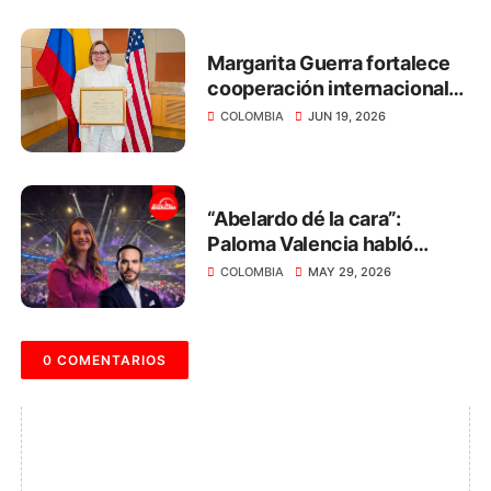
presidenciales”: Margarita
Guerra
Margarita Guerra fortalece
cooperación internacional
para impulsar el desarrollo
COLOMBIA
JUN 19, 2026
del Magdalena
“Abelardo dé la cara”:
Paloma Valencia habló
sobre el respeto hacia las
COLOMBIA
MAY 29, 2026
mujeres
0 COMENTARIOS