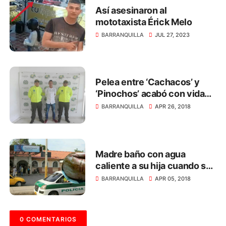
Así asesinaron al
mototaxista Érick Melo
BARRANQUILLA
JUL 27, 2023
Pelea entre ‘Cachacos’ y
‘Pinochos’ acabó con vida
de niño venezolano
BARRANQUILLA
APR 26, 2018
Madre baño con agua
caliente a su hija cuando se
enteró que no era señorita
BARRANQUILLA
APR 05, 2018
0 COMENTARIOS