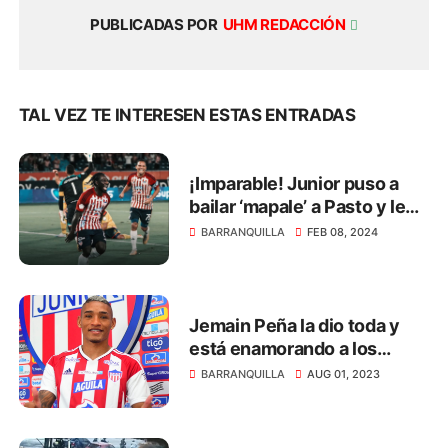
PUBLICADAS POR
UHM REDACCIÓN
TAL VEZ TE INTERESEN ESTAS ENTRADAS
¡Imparable! Junior puso a
bailar ‘mapale’ a Pasto y le
ganó 2 - 0
BARRANQUILLA
FEB 08, 2024
Jemain Peña la dio toda y
está enamorando a los
hinchas del Junior
BARRANQUILLA
AUG 01, 2023