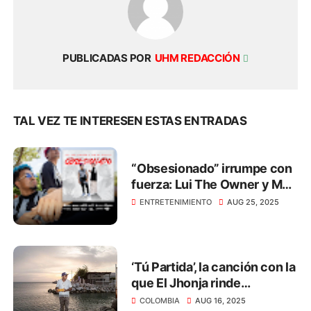
PUBLICADAS POR
UHM REDACCIÓN
TAL VEZ TE INTERESEN ESTAS ENTRADAS
“Obsesionado” irrumpe con
fuerza: Lui The Owner y MB
El Mallo
ENTRETENIMIENTO
AUG 25, 2025
‘Tú Partida’, la canción con la
que El Jhonja rinde
homenaje a los que ya no
COLOMBIA
AUG 16, 2025