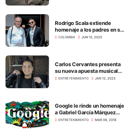
están
Rodrigo Scala extiende
homenaje a los padres en su
día
COLOMBIA
JUN 15, 2025
Carlos Cervantes presenta
su nueva apuesta musical
titulada ‘El Tenampa’
ENTRETENIMIENTO
JAN 12, 2023
Google le rinde un homenaje
a Gabriel García Márquez
con este 'doodle'
ENTRETENIMIENTO
MAR 06, 2018