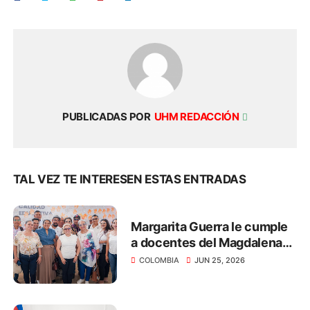
PUBLICADAS POR
UHM REDACCIÓN
TAL VEZ TE INTERESEN ESTAS ENTRADAS
Margarita Guerra le cumple
a docentes del Magdalena
con el pago de salarios y
COLOMBIA
JUN 25, 2026
primas por más de $40.312
millones