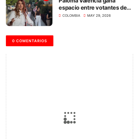
Paloma Valencia gana
espacio entre votantes de
centro rumbo al 31 de mayo
COLOMBIA
MAY 29, 2026
0 COMENTARIOS