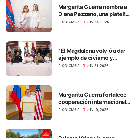
Margarita Guerra nombra a
Diana Pezzano, una plateña,
como nueva secretaria de
COLOMBIA
JUN 24, 2026
Desarrollo Económico
“El Magdalena volvió a dar
ejemplo de civismo y
respeto por la democracia
COLOMBIA
JUN 21, 2026
en las elecciones
presidenciales”: Margarita
Guerra
Margarita Guerra fortalece
cooperación internacional
para impulsar el desarrollo
COLOMBIA
JUN 19, 2026
del Magdalena