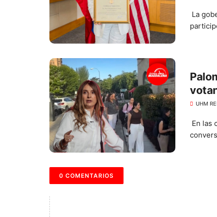
La gobe
partici
Palom
votan
UHM RE
En las c
convers
0 COMENTARIOS