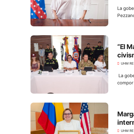
La gobe
Pezzano
“El M
civis
elecc
UHM RE
La gobe
comport
Marga
inter
Magd
UHM RE