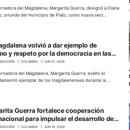
rnadora del Magdalena, Margarita Guerra, designó a Diana
, oriunda del municipio de Plato, como nueva secr...
agdalena volvió a dar ejemplo de
mo y respeto por la democracia en las
iones presidenciales”: Margarita Guerra
DACCIÓN
COLOMBIA
JUN 21, 2026
rnadora del Magdalena, Margarita Guerra, exaltó el
amiento ejemplar de los magdalenenses durante la ...
rita Guerra fortalece cooperación
nacional para impulsar el desarrollo del
alena
DACCIÓN
COLOMBIA
JUN 19, 2026