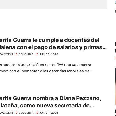
rita Guerra le cumple a docentes del
lena con el pago de salarios y primas
ás de $40.312 millones
DACCIÓN
COLOMBIA
JUN 25, 2026
rnadora, Margarita Guerra, ratificó una vez más su
iso con el bienestar y las garantías laborales de...
rita Guerra nombra a Diana Pezzano,
lateña, como nueva secretaria de
rrollo Económico
DACCIÓN
COLOMBIA
JUN 24, 2026