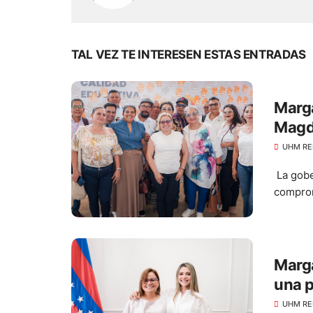
TAL VEZ TE INTERESEN ESTAS ENTRADAS
Marga
Magda
por m
UHM RE
La gobe
comprom
Marga
una p
Desa
UHM RE