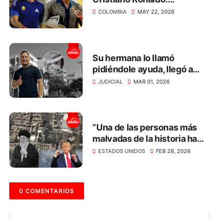
transmitirá el Mundial 2026
COLOMBIA
MAY 22, 2026
de manera gratuita
Su hermana lo llamó
pidiéndole ayuda, llegó a
defenderla y le incrustaron
JUDICIAL
MAR 01, 2026
un cuchillo en el ojo
“Una de las personas más
malvadas de la historia ha
muerto”: Trump
ESTADOS UNIDOS
FEB 28, 2026
0 COMENTARIOS