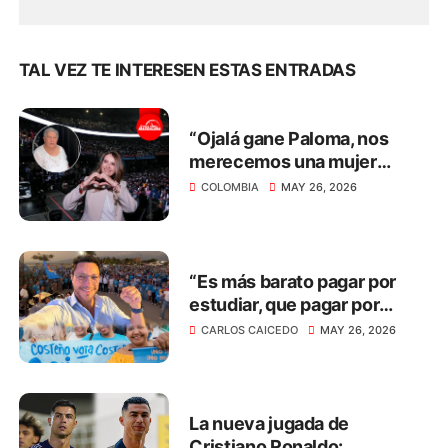
TAL VEZ TE INTERESEN ESTAS ENTRADAS
“Ojalá gane Paloma, nos
merecemos una mujer
capaz y decente”: el
COLOMBIA
MAY 26, 2026
mensaje de ciudadanos en
Colombia
“Es más barato pagar por
estudiar, que pagar por
construir cárceles y
CARLOS CAICEDO
MAY 26, 2026
sostener presos por 30
años”: Caicedo
La nueva jugada de
Cristiano Ronaldo: