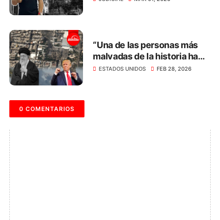
un cuchillo en el ojo
“Una de las personas más
malvadas de la historia ha
muerto”: Trump
ESTADOS UNIDOS
FEB 28, 2026
0 COMENTARIOS