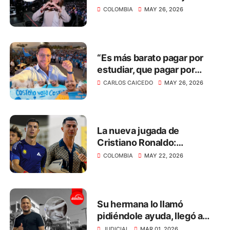
capaz y decente”: el
COLOMBIA
MAY 26, 2026
mensaje de ciudadanos en
Colombia
“Es más barato pagar por
estudiar, que pagar por
construir cárceles y
CARLOS CAICEDO
MAY 26, 2026
sostener presos por 30
años”: Caicedo
La nueva jugada de
Cristiano Ronaldo:
transmitirá el Mundial 2026
COLOMBIA
MAY 22, 2026
de manera gratuita
Su hermana lo llamó
pidiéndole ayuda, llegó a
defenderla y le incrustaron
JUDICIAL
MAR 01, 2026