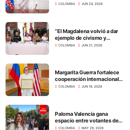
como nueva secretaria de
COLOMBIA
JUN 24, 2026
Desarrollo Económico
“El Magdalena volvió a dar
ejemplo de civismo y
respeto por la democracia
COLOMBIA
JUN 21, 2026
en las elecciones
presidenciales”: Margarita
Guerra
Margarita Guerra fortalece
cooperación internacional
para impulsar el desarrollo
COLOMBIA
JUN 19, 2026
del Magdalena
Paloma Valencia gana
espacio entre votantes de
centro rumbo al 31 de mayo
COLOMBIA
MAY 29, 2026