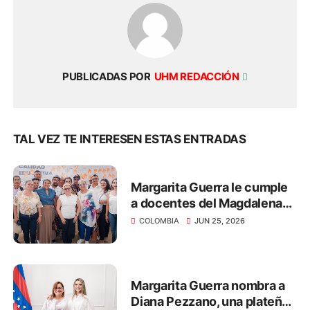
PUBLICADAS POR
UHM REDACCIÓN
TAL VEZ TE INTERESEN ESTAS ENTRADAS
Margarita Guerra le cumple
a docentes del Magdalena
con el pago de salarios y
COLOMBIA
JUN 25, 2026
primas por más de $40.312
millones
Margarita Guerra nombra a
Diana Pezzano, una plateña,