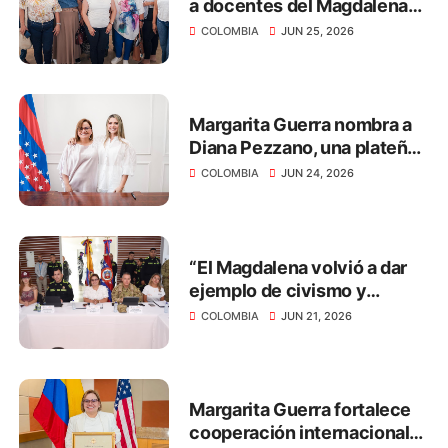
a docentes del Magdalena
con el pago de salarios y
COLOMBIA
JUN 25, 2026
primas por más de $40.312
millones
Margarita Guerra nombra a
Diana Pezzano, una plateña,
como nueva secretaria de
COLOMBIA
JUN 24, 2026
Desarrollo Económico
“El Magdalena volvió a dar
ejemplo de civismo y
respeto por la democracia
COLOMBIA
JUN 21, 2026
en las elecciones
presidenciales”: Margarita
Guerra
Margarita Guerra fortalece
cooperación internacional