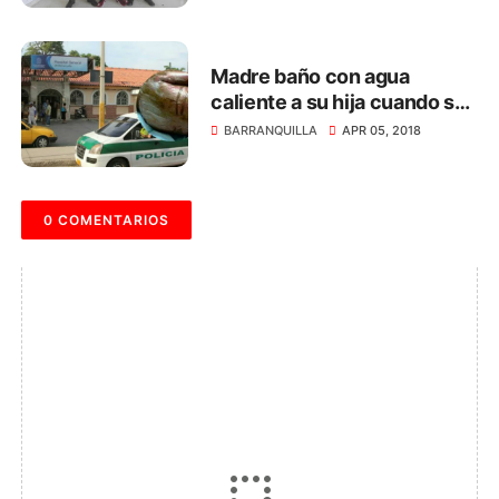
Madre baño con agua
caliente a su hija cuando se
enteró que no era señorita
BARRANQUILLA
APR 05, 2018
0 COMENTARIOS