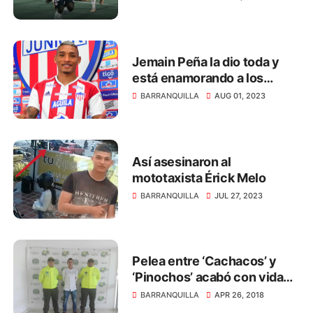
Jemain Peña la dio toda y
está enamorando a los
hinchas del Junior
BARRANQUILLA
AUG 01, 2023
Así asesinaron al
mototaxista Érick Melo
BARRANQUILLA
JUL 27, 2023
Pelea entre ‘Cachacos’ y
‘Pinochos’ acabó con vida
de niño venezolano
BARRANQUILLA
APR 26, 2018