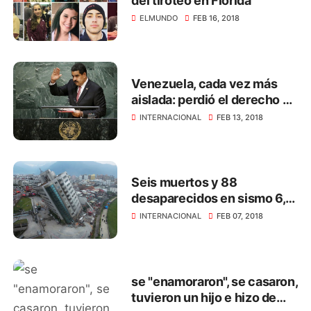
del tiroteo en Florida
ELMUNDO
FEB 16, 2018
Venezuela, cada vez más
aislada: perdió el derecho a
voto en la ONU por falta de
INTERNACIONAL
FEB 13, 2018
pago
Seis muertos y 88
desaparecidos en sismo 6,4
en Taiwán
INTERNACIONAL
FEB 07, 2018
se "enamoraron", se casaron,
tuvieron un hijo e hizo de