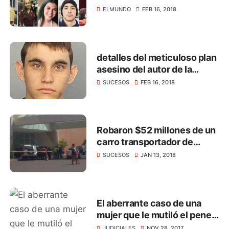
ELMUNDO
FEB 16, 2018
detalles del meticuloso plan
asesino del autor de la
masacre de Florida
SUCESOS
FEB 16, 2018
Robaron $52 millones de un
carro transportador de
valores en centro comercial
SUCESOS
JAN 13, 2018
de Santa Marta
El aberrante caso de una
mujer que le mutiló el pene a
su amante con una tijera
JUDICIALES
NOV 28, 2017