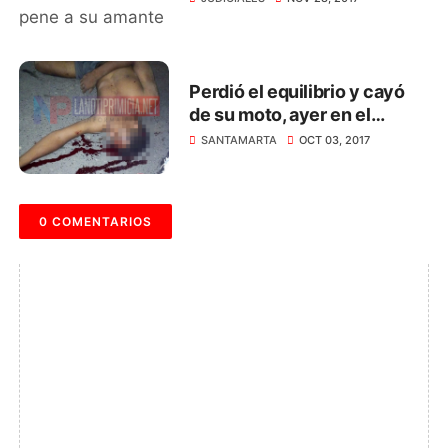
Perdió el equilibrio y cayó
de su moto, ayer en el
puente del barrio ‘El Yucal’
SANTAMARTA
OCT 03, 2017
0 COMENTARIOS