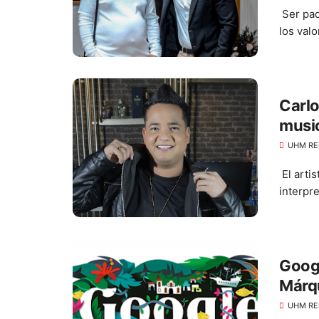
Ser pad
los val
Carlo
music
UHM RE
El artis
interpre
Googl
Márqu
UHM RE