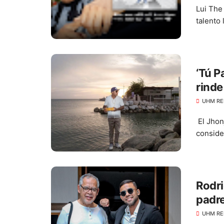
Lui The
talento 
‘Tú P
rinde
UHM RE
El Jhon
conside
Rodri
padre
UHM RE