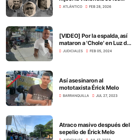
arrebató en menos de 3
ATLÁNTICO
FEB 28, 2026
meses
[VIDEO] Por la espalda, así
mataron a 'Chole' en Luz del
Mundo
JUDICIALES
FEB 05, 2024
Así asesinaron al
mototaxista Érick Melo
BARRANQUILLA
JUL 27, 2023
Atraco masivo después del
sepelio de Érick Melo