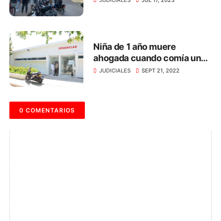
JUDICIALES
JUL 17, 2023
Niña de 1 año muere
ahogada cuando comía un
dulce, en Santa Marta
JUDICIALES
SEPT 21, 2022
0 COMENTARIOS