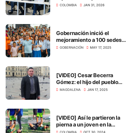
a los actores electorales
COLOMBIA
JAN 31, 2026
Gobernación inició el
mejoramiento a 100 sedes
educativas del Magdalena
GOBERNACIÓN
MAY 17, 2025
[VIDEO] Cesar Becerra
Gómez: el hijo del pueblo
que lucha por la justicia
MAGDALENA
JAN 17, 2025
social
[VIDEO] Así le partieron la
pierna a un joven en la
Universidad del Magdalena
COLOMBIA
OCT 30, 2024