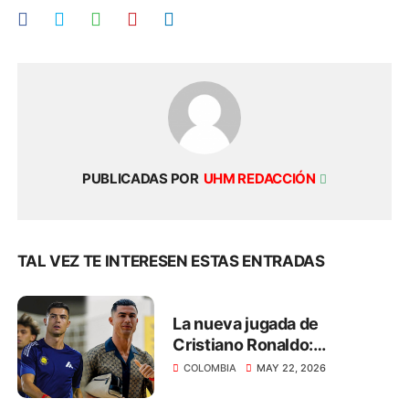
PUBLICADAS POR
UHM REDACCIÓN
TAL VEZ TE INTERESEN ESTAS ENTRADAS
La nueva jugada de
Cristiano Ronaldo:
transmitirá el Mundial 2026
COLOMBIA
MAY 22, 2026
de manera gratuita