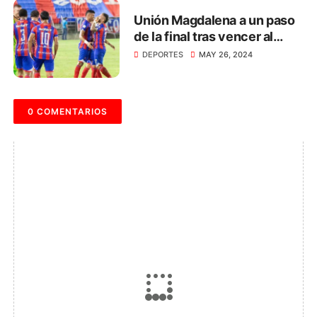
Unión Magdalena a un paso
de la final tras vencer al
Deportes Quindío
DEPORTES
MAY 26, 2024
0 COMENTARIOS