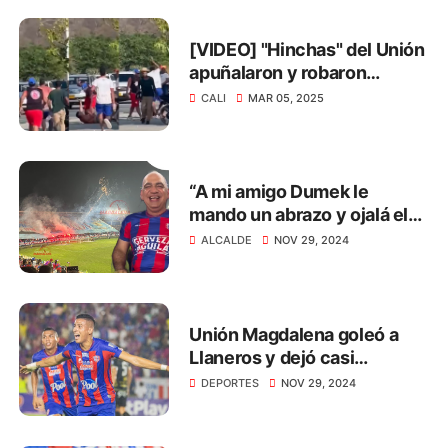
[VIDEO] "Hinchas" del Unión
apuñalaron y robaron
zapatos a barrista del Cali
CALI
MAR 05, 2025
“A mi amigo Dumek le
mando un abrazo y ojalá el
Cartagena suba para ver los
ALCALDE
NOV 29, 2024
clásicos”: Carlos Pinedo
Unión Magdalena goleó a
Llaneros y dejó casi
sentenciada la final de la B
DEPORTES
NOV 29, 2024