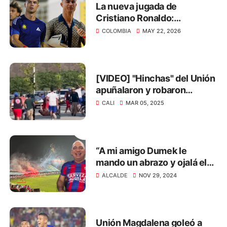
La nueva jugada de
Cristiano Ronaldo:
transmitirá el Mundial 2026
COLOMBIA
MAY 22, 2026
de manera gratuita
[VIDEO] "Hinchas" del Unión
apuñalaron y robaron
zapatos a barrista del Cali
CALI
MAR 05, 2025
“A mi amigo Dumek le
mando un abrazo y ojalá el
Cartagena suba para ver los
ALCALDE
NOV 29, 2024
clásicos”: Carlos Pinedo
Unión Magdalena goleó a