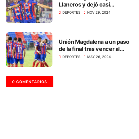
Llaneros y dejó casi
sentenciada la final de la B
DEPORTES
NOV 29, 2024
Unión Magdalena a un paso
de la final tras vencer al
Deportes Quindío
DEPORTES
MAY 26, 2024
0 COMENTARIOS