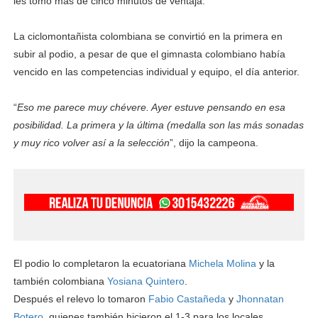
les tomó más de cinco minutos de ventaja.
La ciclomontañista colombiana se convirtió en la primera en
subir al podio, a pesar de que el gimnasta colombiano había
vencido en las competencias individual y equipo, el día anterior.
“
Eso me parece muy chévere. Ayer estuve pensando en esa
posibilidad. La primera y la última (medalla son las más sonadas
y muy rico volver así a la selección
”, dijo la campeona.
El podio lo completaron la ecuatoriana
Michela Molina
y la
también colombiana
Yosiana Quintero
.
Después el relevo lo tomaron
Fabio Castañeda
y
Jhonnatan
Botero
, quienes también hicieron el 1-3 para los locales.