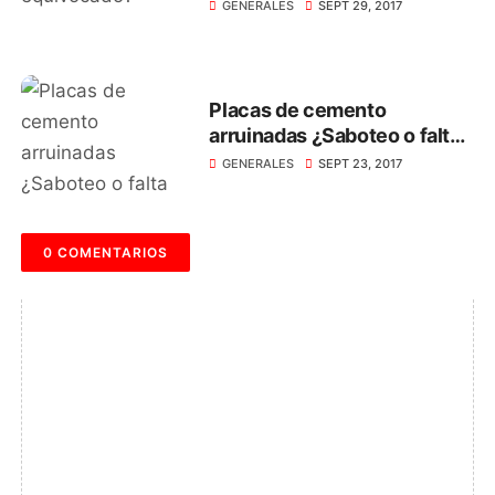
GENERALES
SEPT 29, 2017
Placas de cemento
arruinadas ¿Saboteo o falta
de sentido de pertenencia?
GENERALES
SEPT 23, 2017
0 COMENTARIOS