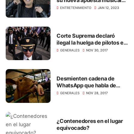
su nueva apuesta musical
titulada ‘El Tenampa’
ENTRETENIMIENTO
JAN 12, 2023
Corte Suprema declaró
ilegal la huelga de pilotos en
Avianca
GENERALES
NOV 30, 2017
Desmienten cadena de
WhatsApp que habla de
lácteos contaminados con
GENERALES
NOV 28, 2017
salmonella
¿Contenedores en el lugar
equivocado?