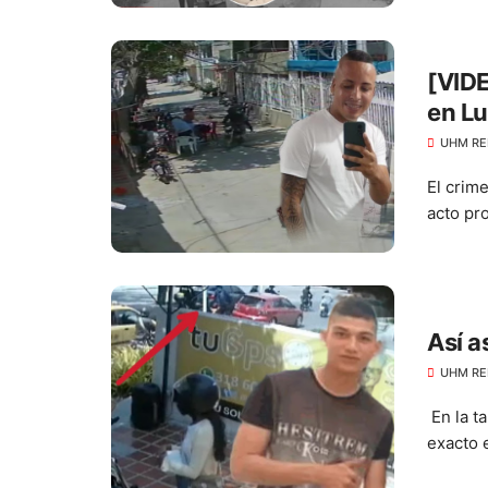
[VIDE
en L
UHM RE
El crim
acto pro
Así a
UHM RE
En la t
exacto 