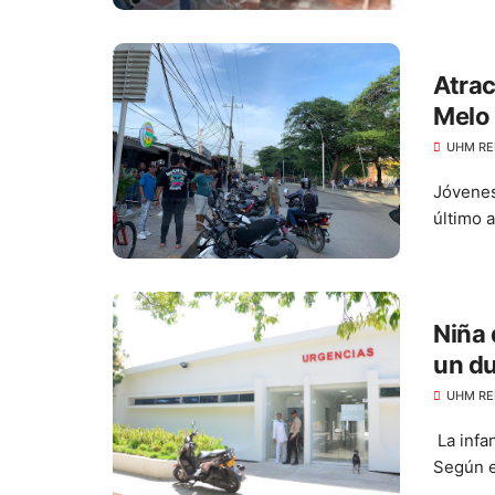
Atrac
Melo
UHM RE
Jóvenes
último 
Niña
un du
UHM RE
La infa
Según el