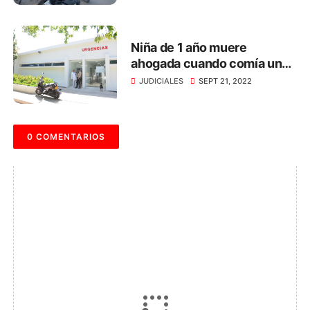
Niña de 1 año muere
ahogada cuando comía un
dulce, en Santa Marta
JUDICIALES
SEPT 21, 2022
0 COMENTARIOS