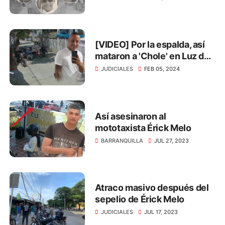
meses
[VIDEO] Por la espalda, así
mataron a 'Chole' en Luz del
Mundo
JUDICIALES
FEB 05, 2024
Así asesinaron al
mototaxista Érick Melo
BARRANQUILLA
JUL 27, 2023
Atraco masivo después del
sepelio de Érick Melo
JUDICIALES
JUL 17, 2023