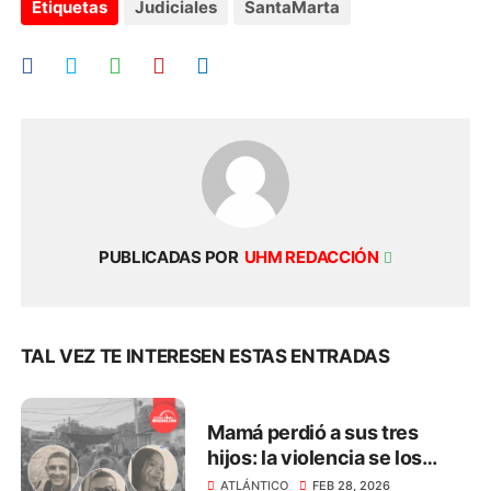
Etiquetas
Judiciales
SantaMarta
PUBLICADAS POR
UHM REDACCIÓN
TAL VEZ TE INTERESEN ESTAS ENTRADAS
Mamá perdió a sus tres
hijos: la violencia se los
arrebató en menos de 3
ATLÁNTICO
FEB 28, 2026